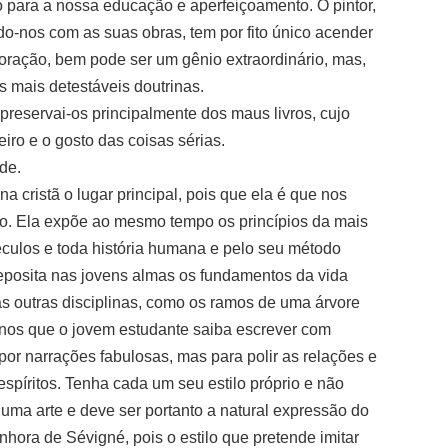
o para a nossa educação e aperfeiçoamento. O pintor,
do-nos com as suas obras, tem por fito único acender
oração, bem pode ser um gênio extraordinário, mas,
s mais detestáveis doutrinas.
 preservai-os principalmente dos maus livros, cujo
ro e o gosto das coisas sérias.
de.
 cristã o lugar principal, pois que ela é que nos
o. Ela expõe ao mesmo tempo os princípios da mais
séculos e toda história humana e pelo seu método
deposita nas jovens almas os fundamentos da vida
as outras disciplinas, como os ramos de uma árvore
nos que o jovem estudante saiba escrever com
por narrações fabulosas, mas para polir as relações e
spíritos. Tenha cada um seu estilo próprio e não
 é uma arte e deve ser portanto a natural expressão do
hora de Sévigné, pois o estilo que pretende imitar