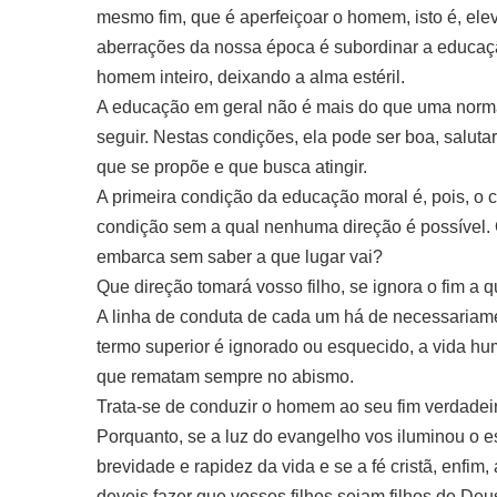
mesmo fim, que é aperfeiçoar o homem, isto é, elev
aberrações da nossa época é subordinar a educação
homem inteiro, deixando a alma estéril.
A educação em geral não é mais do que uma norma
seguir. Nestas condições, ela pode ser boa, salutar
que se propõe e que busca atingir.
A primeira condição da educação moral é, pois, o
condição sem a qual nenhuma direção é possível. Qu
embarca sem saber a que lugar vai?
Que direção tomará vosso filho, se ignora o fim a 
A linha de conduta de cada um há de necessariament
termo superior é ignorado ou esquecido, a vida hu
que rematam sempre no abismo.
Trata-se de conduzir o homem ao seu fim verdadeir
Porquanto, se a luz do evangelho vos iluminou o es
brevidade e rapidez da vida e se a fé cristã, enfi
deveis fazer que vossos filhos sejam filhos de De