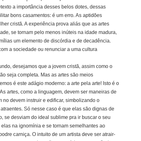
texto a importância desses belos dotes, dessas
cilitar bons casamentos: é um erro. As aptidões
her cristã. A experiência prova aliás que as artes
ade, se tornam pelo menos inúteis na idade madura,
mílias um elemento de discórdia e de decadência.
com a sociedade ou renunciar a uma cultura
undo, desejamos que a jovem cristã, assim como o
ução seja completa. Mas as artes são meios
os é este adágio moderno: a arte pela arte! Isto é o
. As artes, como a linguagem, devem ser maneiras de
 no devem instruir e edificar, simbolizando o
e atraentes. Só nesse caso é que elas são dignas de
, se desviam do ideal sublime pra ir buscar o seu
m elas na ignomínia e se tornam semelhantes ao
re carniça. O intuito de um artista deve ser atrair-