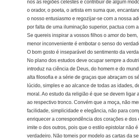
nos às regiões celestes e contribuir de algum mod
o orador, o poeta, o artista em suma que, encantan
o nosso entusiasmo e regozijar-se com a nossa ad
por falta de uma iluminação superior, pactua com a
Se quereis inspirar a vossos filhos o amor do bem,
menor inconveniente é embotar o senso do verdadei
O bom gosto é inseparável do sentimento da verda
No plano dos estudos deve ocupar sempre a doutrina
introduz na ciência de Deus, do homem e do mund
alta filosofia e a série de graças que abraçam os 
lúcido, simples e ao alcance de todas as idades, 
moral. Ao estudo da religião é que se devem ligar 
ao respectivo tronco. Convém que a moça, não me
facilidade, simplicidade e elegância, não para com
enriquecer a correspondência dos corações e dos e
imite o dos outros, pois que o estilo epistolar não
verdadeiro. Não tomeis por modelo as cartas da sen