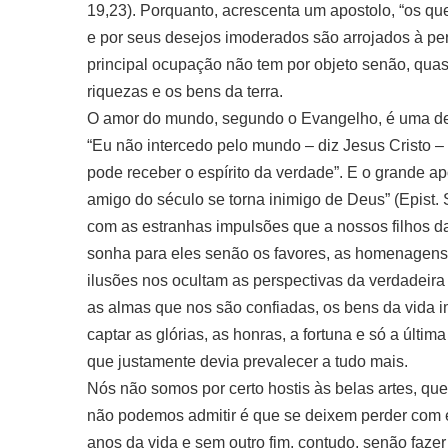
19,23). Porquanto, acrescenta um apostolo, “os q
e por seus desejos imoderados são arrojados à perdi
principal ocupação não tem por objeto senão, quas
riquezas e os bens da terra.
O amor do mundo, segundo o Evangelho, é uma de
“Eu não intercedo pelo mundo – diz Jesus Cristo – 
pode receber o espírito da verdade”. E o grande a
amigo do século se torna inimigo de Deus” (Epist. 
com as estranhas impulsões que a nossos filho
sonha para eles senão os favores, as homenagen
ilusões nos ocultam as perspectivas da verdadeira 
as almas que nos são confiadas, os bens da vida i
captar as glórias, as honras, a fortuna e só a últ
que justamente devia prevalecer a tudo mais.
Nós não somos por certo hostis às belas artes, qu
não podemos admitir é que se deixem perder com e
anos da vida e sem outro fim, contudo, senão faze