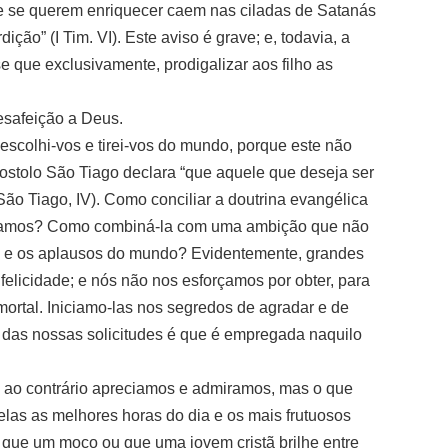
ue se querem enriquecer caem nas ciladas de Satanás
ção” (I Tim. VI). Este aviso é grave; e, todavia, a
e que exclusivamente, prodigalizar aos filho as
safeição a Deus.
escolhi-vos e tirei-vos do mundo, porque este não
postolo São Tiago declara “que aquele que deseja ser
São Tiago, IV). Como conciliar a doutrina evangélica
s damos? Como combiná-la com uma ambição que não
s e os aplausos do mundo? Evidentemente, grandes
felicidade; e nós não nos esforçamos por obter, para
mortal. Iniciamo-las nos segredos de agradar e de
ima das nossas solicitudes é que é empregada naquilo
e ao contrário apreciamos e admiramos, mas o que
las as melhores horas do dia e os mais frutuosos
r que um moço ou que uma jovem cristã brilhe entre