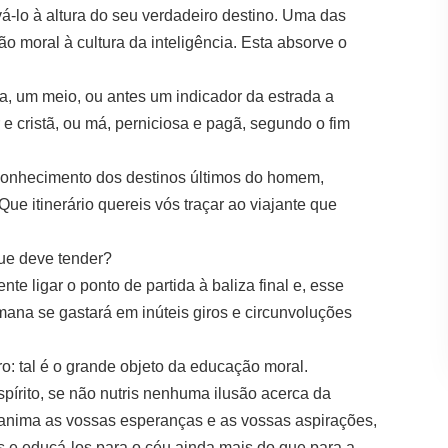
á-lo à altura do seu verdadeiro destino. Uma das
 moral à cultura da inteligência. Esta absorve o
, um meio, ou antes um indicador da estrada a
 e cristã, ou má, perniciosa e pagã, segundo o fim
 conhecimento dos destinos últimos do homem,
e itinerário quereis vós traçar ao viajante que
que deve tender?
e ligar o ponto de partida à baliza final e, esse
mana se gastará em inúteis giros e circunvoluções
o: tal é o grande objeto da educação moral.
pírito, se não nutris nenhuma ilusão acerca da
m, anima as vossas esperanças e as vossas aspirações,
us e educá-los para o céu ainda mais do que para a