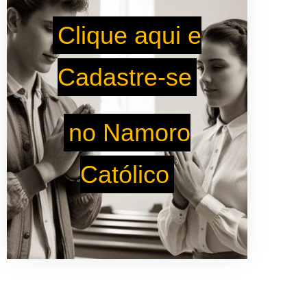
Clique aqui e
Cadastre-se
no Namoro
Católico